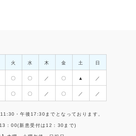
火
水
木
金
土
日
〇
〇
／
〇
▲
／
〇
〇
／
〇
／
／
1:30・午後17:30までとなっております。
13：00(新患受付は12：30まで)